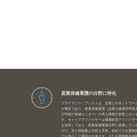
産業保健看護の分野に特化
プライマリー・アシストは、企業とのネットワー
が豊富であり、産業保健看護（企業の健康管理室
び学校の保健センター）の求人情報が多数ござい
す。キャリアアドバイザーは健康経営アドバイザ
を保有しており、産業保健看護分野に精通してい
ので、求人情報量と内容も充実。初めての企業勤
でも安心して相談が出来ます。また企業勤務未経