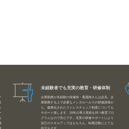
未経験者でも充実の教育・研修体制
ク
企業勤務が未経験の保健師・看護師さんは必見。企
及
業勤務する上で必要なメンタルヘルスの研修講座か
ま
ら、義務化されたストレスチェック制度についても
ー
サポート致します。16年の導入実績を持つ教育プロ
る
グラムなので安心です。充実の研修サポートにより
務
自己のスキルアップはもちろん、転職活動にとても
験
役立ちます。