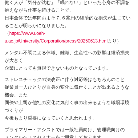
働く人が「気分が沈む」「眠れない」といった心身の不調を
抱えながら仕事を続けることで、
日本全体では年間およそ７.６兆円の経済的な損失が生じてい
ることが明らかになりました。
（
https://www.uoeh-
u.ac.jp/University/Corporation/press/20250613.html
より）
メンタル不調による休職、離職、生産性への影響は経済損失
が大きく
企業にとっても無視できないものとなっています。
ストレスチェックの法改正に伴う対応等はもちろんのこと
従業員一人ひとりが自身の変化に気付くことが出来るような
機会、また
同僚や上司が他社の変化に気付く事の出来るような職場環境
づくりが
今後もより重要になっていくと思われます。
プライマリー・アシストでは一般社員向け、管理職向けの
メンタルヘルスセミナーをご用意しております。