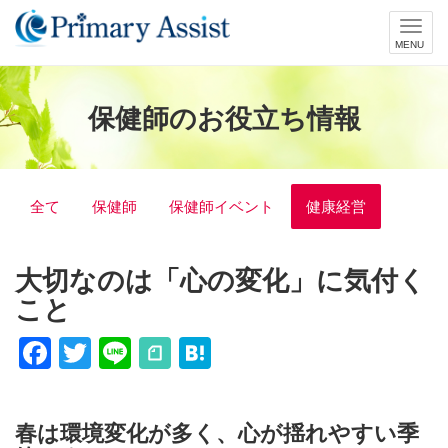
Toggl
navig
保健師のお役立ち情報
全て
保健師
保健師イベント
健康経営
大切なのは「心の変化」に気付く
こと
Facebook
Twitter
Line
Hatena
春は環境変化が多く、心が揺れやすい季