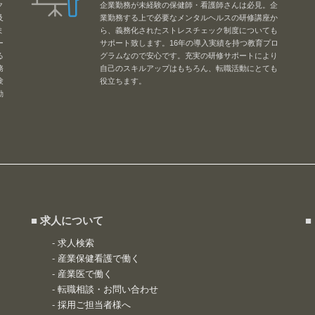
ク
企業勤務が未経験の保健師・看護師さんは必見。企
及
業勤務する上で必要なメンタルヘルスの研修講座か
ま
ら、義務化されたストレスチェック制度についても
ー
サポート致します。16年の導入実績を持つ教育プロ
る
グラムなので安心です。充実の研修サポートにより
務
自己のスキルアップはもちろん、転職活動にとても
験
役立ちます。
勤
■ 求人について
■
-
求人検索
-
産業保健看護で働く
-
産業医で働く
-
転職相談・お問い合わせ
-
採用ご担当者様へ