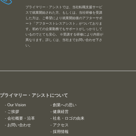
プライマリー・アシストでは、当社転職支援サービ
スで就業開始された方、もしくは、当社研修を受講
した方は、ご希望により就業開始後のアフターサポ
ート「アフターストレスアシスト」がついておりま
す。初めての企業勤務でもサポートがしっかりして
いるのでとても安心。 ※受講する研修により内容が
異なります。詳しくは、当社までお問い合わせ下さ
い。
 プライマリー・アシストについて
-
Our Vision
-
創業への思い
-
ご挨拶
-
健康経営
-
会社概要・沿革
-
社名・ロゴの由来
-
お問い合わせ
-
アクセス
-
採用情報