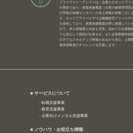
プライマリー・アシストは、企業とのネットワー
が豊富であり、産業保健看護（企業の健康管理室
び学校の保健センター）の求人情報が多数ござい
す。キャリアアドバイザーは健康経営アドバイザ
を保有しており、産業保健看護分野に精通してい
ので、求人情報量と内容も充実。初めての企業勤
でも安心して相談が出来ます。また企業勤務未経
の方でもスキルアップ研修があるから安心。企業
務未経験者のチャレンジを応援します。
■ サービスについて
-
転職支援事業
-
教育支援事業
-
企業向けメンタル支援事業
■ ノウハウ・お役立ち情報