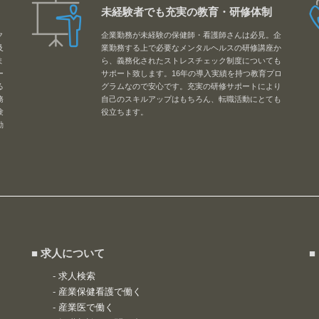
未経験者でも充実の教育・研修体制
ク
企業勤務が未経験の保健師・看護師さんは必見。企
及
業勤務する上で必要なメンタルヘルスの研修講座か
ま
ら、義務化されたストレスチェック制度についても
ー
サポート致します。16年の導入実績を持つ教育プロ
る
グラムなので安心です。充実の研修サポートにより
務
自己のスキルアップはもちろん、転職活動にとても
験
役立ちます。
勤
■ 求人について
■
-
求人検索
-
産業保健看護で働く
-
産業医で働く