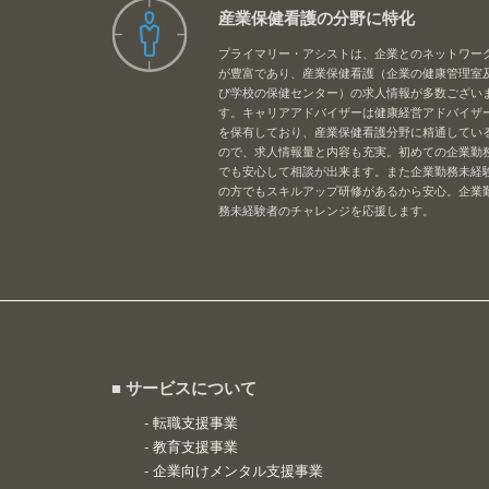
産業保健看護の分野に特化
プライマリー・アシストは、企業とのネットワー
が豊富であり、産業保健看護（企業の健康管理室
び学校の保健センター）の求人情報が多数ござい
す。キャリアアドバイザーは健康経営アドバイザ
を保有しており、産業保健看護分野に精通してい
ので、求人情報量と内容も充実。初めての企業勤
でも安心して相談が出来ます。また企業勤務未経
の方でもスキルアップ研修があるから安心。企業
務未経験者のチャレンジを応援します。
■ サービスについて
-
転職支援事業
-
教育支援事業
-
企業向けメンタル支援事業