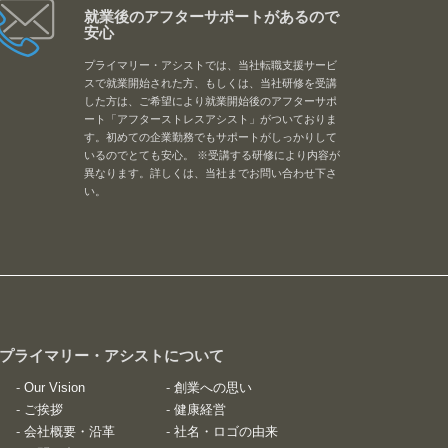
就業後のアフターサポートがあるので
安心
プライマリー・アシストでは、当社転職支援サービ
スで就業開始された方、もしくは、当社研修を受講
した方は、ご希望により就業開始後のアフターサポ
ート「アフターストレスアシスト」がついておりま
す。初めての企業勤務でもサポートがしっかりして
いるのでとても安心。 ※受講する研修により内容が
異なります。詳しくは、当社までお問い合わせ下さ
い。
 プライマリー・アシストについて
-
Our Vision
-
創業への思い
-
ご挨拶
-
健康経営
-
会社概要・沿革
-
社名・ロゴの由来