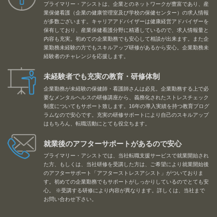
プライマリー・アシストは、企業とのネットワークが豊富であり、産
業保健看護（企業の健康管理室及び学校の保健センター）の求人情報
が多数ございます。キャリアアドバイザーは健康経営アドバイザーを
保有しており、産業保健看護分野に精通しているので、求人情報量と
内容も充実。初めての企業勤務でも安心して相談が出来ます。また企
業勤務未経験の方でもスキルアップ研修があるから安心。企業勤務未
経験者のチャレンジを応援します。
未経験者でも充実の教育・研修体制
企業勤務が未経験の保健師・看護師さんは必見。企業勤務する上で必
要なメンタルヘルスの研修講座から、義務化されたストレスチェック
制度についてもサポート致します。16年の導入実績を持つ教育プログ
ラムなので安心です。充実の研修サポートにより自己のスキルアップ
はもちろん、転職活動にとても役立ちます。
就業後のアフターサポートがあるので安心
プライマリー・アシストでは、当社転職支援サービスで就業開始され
た方、もしくは、当社研修を受講した方は、ご希望により就業開始後
のアフターサポート「アフターストレスアシスト」がついておりま
す。初めての企業勤務でもサポートがしっかりしているのでとても安
心。 ※受講する研修により内容が異なります。詳しくは、当社まで
お問い合わせ下さい。